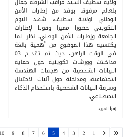
ولاية سطيف السيد مراقب الشرطة جمال
بلعالم مرفوقا بوفد من إطارات الأمن
الوطني لولاية سطيف، شهد اليوم
التكويني حضورا مميزا وقويا لإطارات
الجامعة وإطارات الأمن الوطني، نظرا لما
يكتسيه هذا الموضوع من أهمية بالغة
في الوقت الراهن، حيث تم تقديم 03
مداخلات وورشات تكوينية حول حماية
البيانات الشخصية من هجمات الهندسة
الاجتماعية، ومداخلة حول آليات الاحتيال
وسرقة البيانات الشخصية باستخدام الذكاء
الاصطناعي،
اِقرأ المزيد:
10
9
8
7
6
5
4
3
2
1