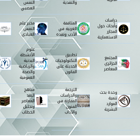
الأثرية
والنقدية
النفس
العصبي
دراسات
المثاقفة
مخبر علم
وأبحاث حول
العربية في
النفس
المجازر
الأدب ونقده
العيادي
الاستعمارية
علوم
تطبيق
الأنشطة
المجتمع
التكنولوجيات
البدنية
الجزائري
الحديثة على
والرياضية
المعاصر
القانون
والصحة
العمومية
الترجمة
مناهج
وحدة بحث
والدراسات
النقد
تنمية
المقارنة في
المعاصر
الموارد
الفنون
وتحليل
البشرية
والآداب
الخطاب