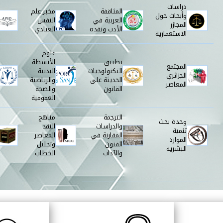
دراسات
المثاقفة
مخبر علم
وأبحاث حول
العربية في
النفس
المجازر
الأدب ونقده
العيادي
الاستعمارية
علوم
تطبيق
الأنشطة
المجتمع
التكنولوجيات
البدنية
الجزائري
الحديثة على
والرياضية
المعاصر
القانون
والصحة
العمومية
الترجمة
مناهج
وحدة بحث
والدراسات
النقد
تنمية
المقارنة في
المعاصر
الموارد
الفنون
وتحليل
البشرية
والآداب
الخطاب