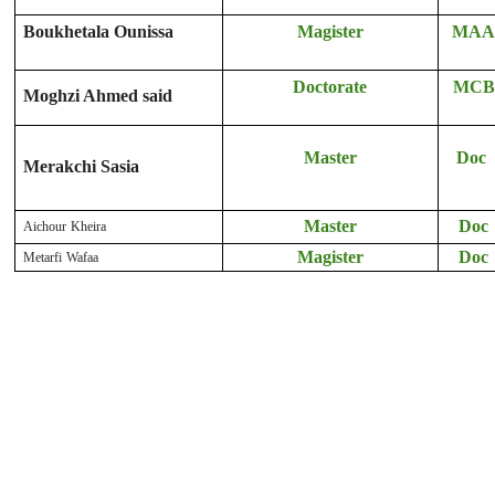
Boukhetala Ounissa
Magister
MA
Doctorate
MCB
Moghzi Ahmed said
Master
Doc
Merakchi Sasia
Aichour Kheira
Master
Doc
Metarfi Wafaa
Magister
Doc