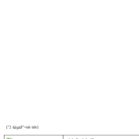
{tab title="الفرقة 2"}