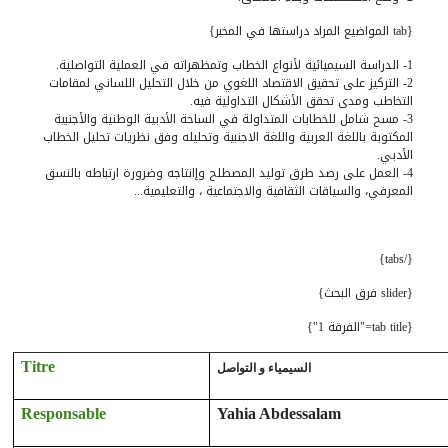
{tab المواضيع المراد دراستها في المخبر}
1- الدراسة السيميائية لأنواع الخطاب وتمظهراته في العملية التواصلية.
2- التركيز على تحقيق الاقتصاد اللغوي من خلال التحليل اللساني لمقامات
التخاطب ومدى تحقق الأشكال التداولية فيه.
3- مسح شامل للخطابات المتداولة في الساحة الأدبية الوطنية والأجنبية
المكتوبة باللغة العربية واللغة الاجنبية وتحليله وفق نظريات تحليل الخطاب
الأدبي.
4- العمل على رصد طرق توليد المصطلح وإانتاجه وضرورة ارتباطه بالنسق
المعرفي، والسياقات الثقافية والاجتماعية ، والتعليمية...
{/tabs}
{slider فرق البحث}
{tab title="الفرقة 1"}
Titre
السيمياء و التواصل
Responsable
Yahia Abdessalam