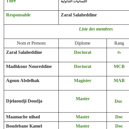
Titre
اللسانيات التداولية
Responsable
Zaral Salaheddine
Liste des membres
Nom et Prenom
Diplome
Rang
Zaral Salaheddine
Doctorat
Pr
Madhkour Noureddine
Doctorat
MCB
Agoun Abdelhak
Magister
MAB
Master
Djelaoudji Doudja
Doc
Maamache nihad
Master
Doc
Boudebane Kamel
Master
Doc