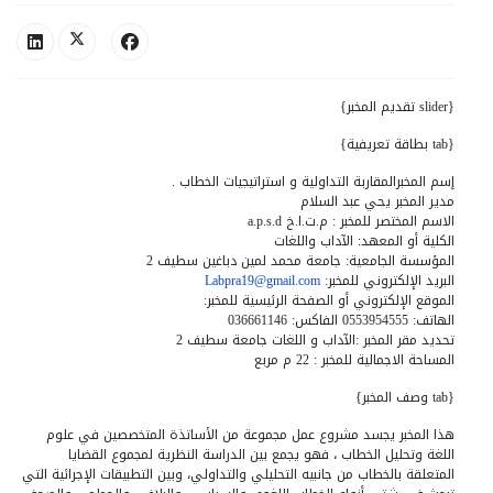
{slider تقديم المخبر}
{tab بطاقة تعريفية}
إسم المخبرالمقاربة التداولية و استراتيجيات الخطاب .
مدير المخبر يحي عبد السلام
الاسم المختصر للمخبر : م.ت.ا.خ a.p.s.d
الكلية أو المعهد: الآداب واللغات
المؤسسة الجامعية: جامعة محمد لمين دباغين سطيف 2
البريد الإلكتروني للمخبر:
Labpra19@gmail.com
الموقع الإلكتروني أو الصفحة الرئيسية للمخبر:
الهاتف: 0553954555 الفاكس: 036661146
تحديد مقر المخبر :الآداب و اللغات جامعة سطيف 2
المساحة الاجمالية للمخبر : 22 م مربع
{tab وصف المخبر}
هذا المخبر يجسد مشروع عمل مجموعة من الأساتذة المتخصصين في علوم
اللغة وتحليل الخطاب ، فهو يجمع بين الدراسة النظرية لمجموع القضايا
المتعلقة بالخطاب من جانبيه التحليلي والتداولي، وبين التطبيقات الإجرائية التي