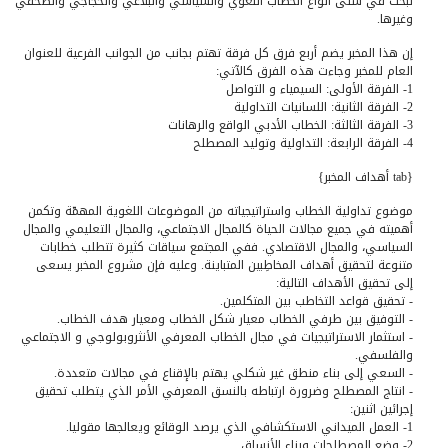
تبحث في شتى أنواع الخطاب اللغوي والسياسي والبلاغي والحجاجي والصحفي
وغيرها.
إن هذا المخبر يضم أربع فرق كل فرقة تهتم بجانب من الجوانب الفرعية للعنوان
العام للمخبر وجاءت هذه الفرق كالآتي:
1- الفرقة الأولى: السيمياء و التواصل
2- الفرقة الثانية: اللسانيات التداولية
3- الفرقة الثالثة: الخطاب الأدبي الواقع والرهانات
4- الفرقة الرابعة: التداولية وتوليد المصطلح
{tab أهداف المخبر}
موضوع تداولية الخطاب واستراتيجياته من الموضوعات اللغوية المهمّة وتكمن
أهميته في جميع مجالات الحياة كالمجال الاجتماعي، والمجال التعليمي والمجال
السياسي، والمجال الاقتصادي. ففي المجتمع سياقات كثيرة تتطلب خطابات
متنوعة لتحقيق أهداف المخاطِبين المتباينة. وعليه فإن مشروع المخبر يسعى
إلى تحقيق الأهداف التالية:
- تحقيق قواعد التخاطب بين المتكلمين.
- التوفيق بين طرفي الخطاب معيار شكل الخطاب ومعيار هدف الخطاب.
- استثمار الاستراتيجيات في مجال الخطاب المعرفي الأنثروبولوجي و الاجتماعي
والفلسفي.
- السعي إلى بناء منطق غير شكلي يهتم بالإقناع في مجالات متعددة.
- انتاج المصطلح وضرورة ارتباطه بالنسق المعرفي الأمر الذي يتطلب تحقيق
إجرائين اثنين:
1- العمل الميداني الاستكشافي الذي يرصد الوقائع ويعالجها مقوليا.
2- وضع المصطلحات وبناء الأنساق.