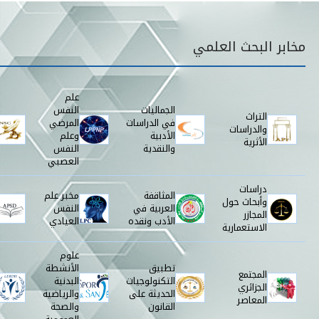
قائمة مخابر البحث
مخابر البحث العلمي
علم
الجماليات
النفس
التراث
في الدراسات
المرضي
والدراسات
الأدبية
وعلم
الأثرية
والنقدية
النفس
العصبي
دراسات
المثاقفة
مخبر علم
وأبحاث حول
العربية في
النفس
المجازر
الأدب ونقده
العيادي
الاستعمارية
علوم
تطبيق
الأنشطة
المجتمع
التكنولوجيات
البدنية
الجزائري
الحديثة على
والرياضية
المعاصر
القانون
والصحة