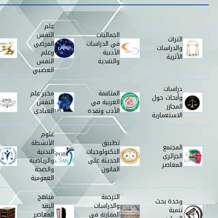
علم
الجماليات
النفس
التراث
في الدراسات
المرضي
والدراسات
الأدبية
وعلم
الأثرية
والنقدية
النفس
العصبي
دراسات
المثاقفة
مخبر علم
وأبحاث حول
العربية في
النفس
المجازر
الأدب ونقده
العيادي
الاستعمارية
علوم
تطبيق
الأنشطة
المجتمع
التكنولوجيات
البدنية
الجزائري
الحديثة على
والرياضية
المعاصر
القانون
والصحة
العمومية
الترجمة
مناهج
وحدة بحث
والدراسات
النقد
تنمية
المقارنة في
المعاصر