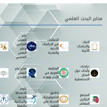
قائمة مخابر البحث
مخابر البحث العلمي
علم
الجماليات
النفس
التراث
في الدراسات
المرضي
والدراسات
الأدبية
وعلم
الأثرية
والنقدية
النفس
العصبي
دراسات
المثاقفة
مخبر علم
وأبحاث حول
العربية في
النفس
المجازر
الأدب ونقده
العيادي
الاستعمارية
علوم
تطبيق
الأنشطة
المجتمع
التكنولوجيات
البدنية
الجزائري
الحديثة على
والرياضية
المعاصر
القانون
والصحة