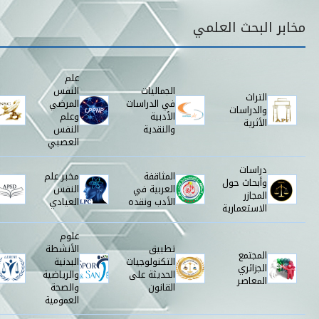
قائمة مخابر البحث
مخابر البحث العلمي
علم
الجماليات
النفس
التراث
في الدراسات
المرضي
والدراسات
الأدبية
وعلم
الأثرية
والنقدية
النفس
العصبي
دراسات
المثاقفة
مخبر علم
وأبحاث حول
العربية في
النفس
المجازر
الأدب ونقده
العيادي
الاستعمارية
علوم
تطبيق
الأنشطة
المجتمع
التكنولوجيات
البدنية
الجزائري
الحديثة على
والرياضية
المعاصر
القانون
والصحة
العمومية