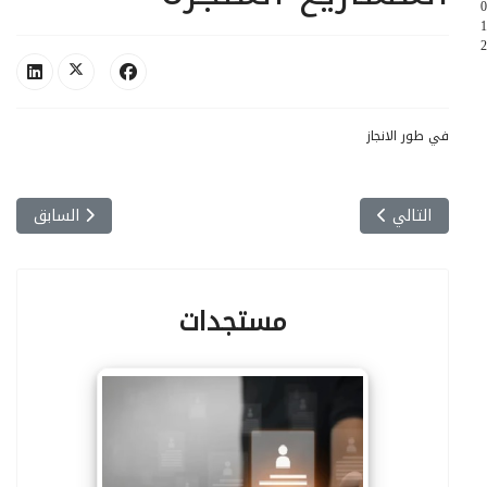
0
1
2
في طور الانجاز
المقال التالي: نيـابة رئاسة الجامعـة للتنميـة و الاستشـراف و التوجيـ
المقال السابق:
التالي
السابق
مستجدات