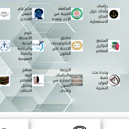
دراسات
المثاقفة
مخبر علم
وأبحاث حول
العربية في
النفس
المجازر
الأدب ونقده
العيادي
الاستعمارية
علوم
تطبيق
الأنشطة
المجتمع
التكنولوجيات
البدنية
الجزائري
الحديثة على
والرياضية
المعاصر
القانون
والصحة
العمومية
الترجمة
مناهج
وحدة بحث
والدراسات
النقد
تنمية
المقارنة في
المعاصر
الموارد
الفنون
وتحليل
البشرية
والآداب
الخطاب