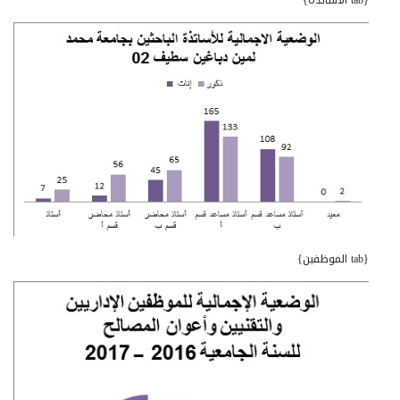
{tab الموظفين}