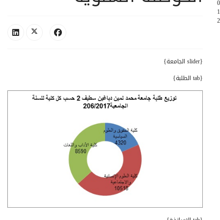
0
1
2
{slider الجامعة}
{tab الطلبة}
{tab الاساتذة}