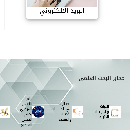
البريد الالكتروني
قائمة مخابر البحث
مخابر البحث العلمي
علم
الجماليات
النفس
التراث
في الدراسات
المرضي
والدراسات
الأدبية
وعلم
الأثرية
والنقدية
النفس
العصبي