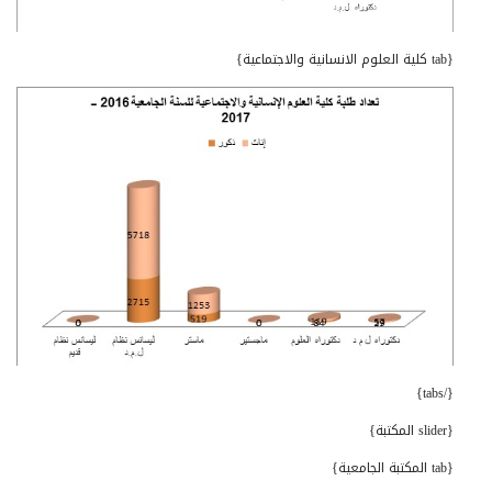
{tab كلية العلوم الانسانية والاجتماعية}
{/tabs}
{slider المكتبة}
{tab المكتبة الجامعية}