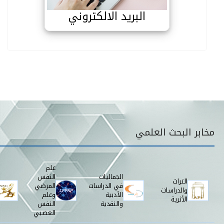
البريد الالكتروني
قائمة مخابر البحث
مخابر البحث العلمي
علم
الجماليات
النفس
التراث
في الدراسات
المرضي
والدراسات
الأدبية
وعلم
الأثرية
والنقدية
النفس
العصبي