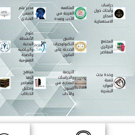
دراسات
المثاقفة
مخبر علم
وأبحاث حول
العربية في
النفس
المجازر
الأدب ونقده
العيادي
الاستعمارية
علوم
تطبيق
الأنشطة
المجتمع
التكنولوجيات
البدنية
الجزائري
الحديثة على
والرياضية
المعاصر
القانون
والصحة
العمومية
الترجمة
مناهج
وحدة بحث
والدراسات
النقد
تنمية
المقارنة في
المعاصر
الموارد
الفنون
وتحليل
البشرية
والآداب
الخطاب