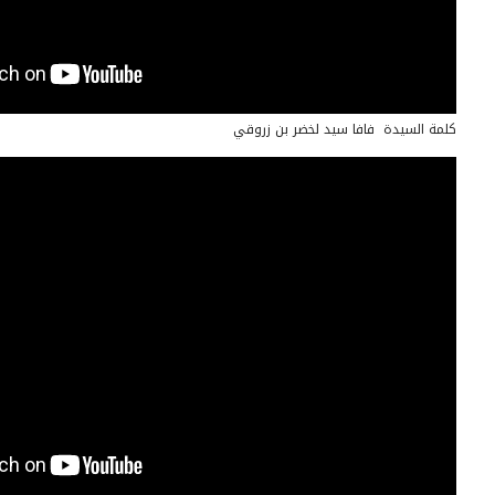
كلمة السيدة فافا سيد لخضر بن زروقي