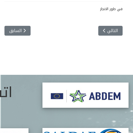
في طور الانجاز
المقال التالي: نيـابة رئاسة الجامعـة للتنميـة و الاستشـراف و التوجيـ
المقال السابق:
التالي
السابق
ات