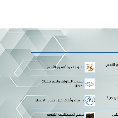
م النفس
السرديات والأنساق الثقافية
المقاربة التداولية واستراتيجيات
الخطاب
لرياضية
دراسات وأبحاث حول حقوق الانسان
ليل
معجم المصطلحات اللغوية