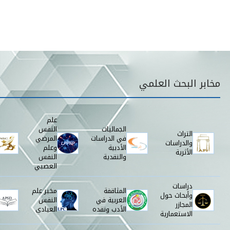
قائمة مخابر البحث
مخابر البحث العلمي
علم
الجماليات
النفس
التراث
في الدراسات
المرضي
والدراسات
الأدبية
وعلم
الأثرية
والنقدية
النفس
العصبي
دراسات
المثاقفة
مخبر علم
وأبحاث حول
العربية في
النفس
المجازر
الأدب ونقده
العيادي
الاستعمارية