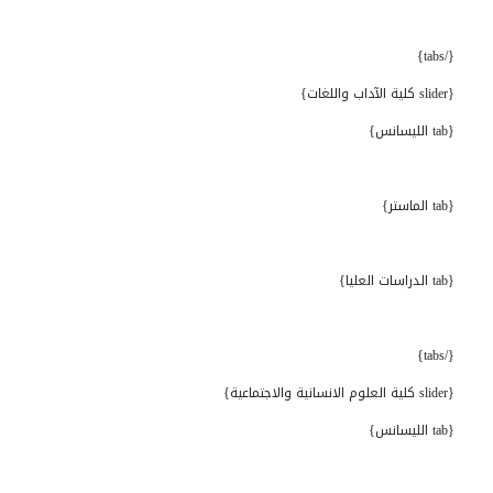
{/tabs}
{slider كلية الآداب واللغات}
{tab الليسانس}
{tab الماستر}
{tab الدراسات العليا}
{/tabs}
{slider كلية العلوم الانسانية والاجتماعية}
{tab الليسانس}