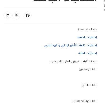
0
1
2
{slider الجامعة}
إحصائيات الجامعة
إحصائيات خاصة بالتأطير الإداري و البيداغوجي
إحصائيات الطلبة
{slider كلية الحقوق والعلوم السياسية}
{tab الليسانس}
{tab الماستر}
{tab الدراسات العليا}