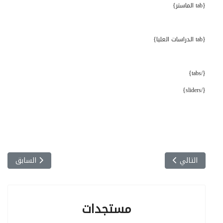
{tab الماستر}
{tab الدراسات العليا}
{/tabs}
{/sliders}
المقال التالي: الحوصلة السنوية
المقال السابق: 
التالي
السابق
مستجدات