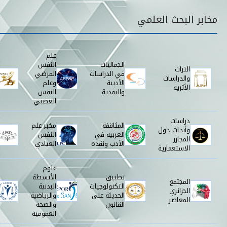
قائمة مخابر البحث
مخابر البحث العلمي
علم
الجماليات
النفس
التراث
في الدراسات
المرضي
والدراسات
الأدبية
وعلم
الأثرية
والنقدية
النفس
العصبي
دراسات
المثاقفة
مخبر علم
وأبحاث حول
العربية في
النفس
المجازر
الأدب ونقده
العيادي
الاستعمارية
علوم
تطبيق
الأنشطة
المجتمع
التكنولوجيات
البدنية
الجزائري
الحديثة على
والرياضية
المعاصر
القانون
والصحة
العمومية