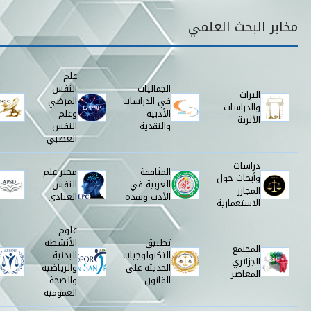
قائمة مخابر البحث
مخابر البحث العلمي
علم
الجماليات
النفس
التراث
في الدراسات
المرضي
والدراسات
الأدبية
وعلم
الأثرية
والنقدية
النفس
العصبي
دراسات
المثاقفة
مخبر علم
وأبحاث حول
العربية في
النفس
المجازر
الأدب ونقده
العيادي
الاستعمارية
علوم
تطبيق
الأنشطة
المجتمع
التكنولوجيات
البدنية
الجزائري
الحديثة على
والرياضية
المعاصر
القانون
والصحة
العمومية